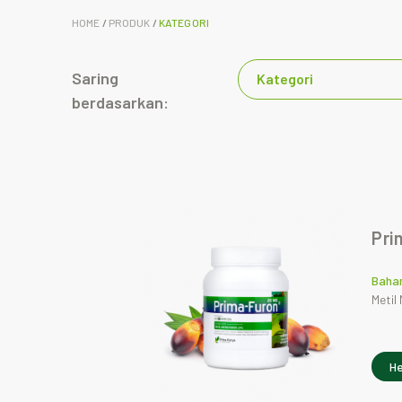
HOME
/
PRODUK
/
KATEGORI
Saring
Kategori
berdasarkan:
Pri
Bahan
Metil
He