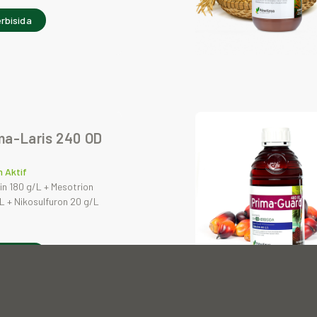
rbisida
ma-Laris 240 OD
 Aktif
in 180 g/L + Mesotrion
L + Nikosulfuron 20 g/L
rbisida