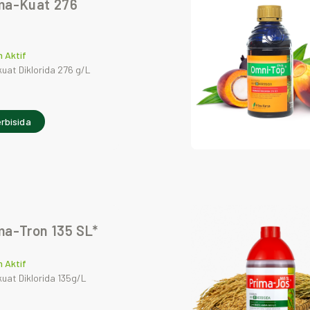
ma-Kuat 276
 Aktif
uat Diklorida 276 g/L
rbisida
ma-Tron 135 SL*
 Aktif
uat Diklorida 135g/L