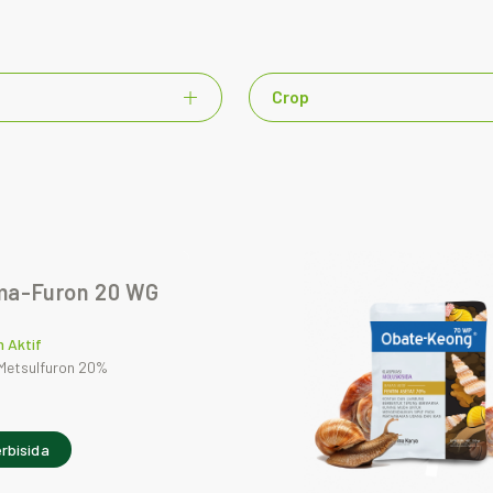
Crop
ma-Furon 20 WG
 Aktif
 Metsulfuron 20%
rbisida