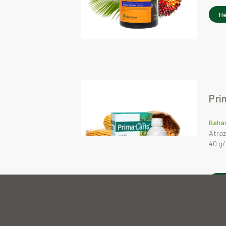
He
Pri
Bahan
Atraz
40 g/
He