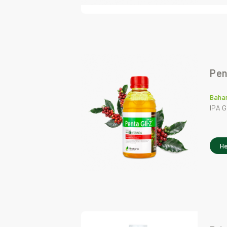
Pen
Bahan
IPA G
He