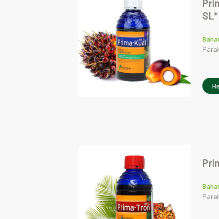
Pri
SL*
Bahan
Parak
He
Pri
Bahan
Parak